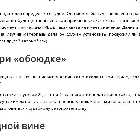
водителей определяется судом. Она может быть установлена в равн
тельства будет устанавливаться причинно-следственная связь меж
омент, так как для ГИБДД такая связь не имеет значения. Данный 
дача. Изучив материалы дела он должен установить, послужили ли
лся другой автомобиль).
при «обоюдке»
ащитит нас полностью или частично от расходов в том случае, есл
?
тствии с пунктом 22, статьи 12 данного законодательного акта, ст
случае имеют оба участника происшествия. Ранее мы говорили о то
готовиться к судебному разбирательству.
ной вине