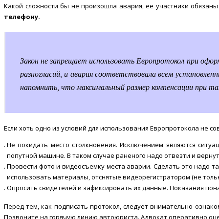
Какой сложности бы не произошла авария, ее участники обязан
телефону.
Закон не запрещает использовать Европротокол при офор
разногласий, и авария соответствовала всем установлен
напомнить, что максимальный размер компенсации при так
Если хоть одно из условий для использования Европротокола не с
Не покидать место столкновения. Исключением являются ситуа
попутной машине. В таком случае раненого надо отвезти и вернут
Провести фото и видеосъемку места аварии. Сделать это надо 
использовать материалы, отснятые видеорегистратором (не толь
Опросить свидетелей и зафиксировать их данные. Показания пона
Перед тем, как подписать протокол, следует внимательно ознак
Позвоните на горячую линию автоюриста. Адвокат оперативно оц