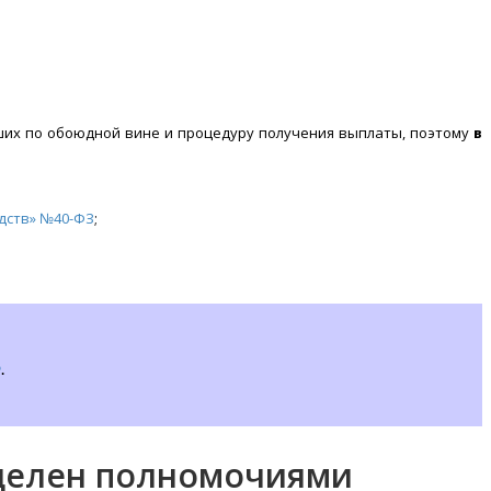
ших по обоюдной вине и процедуру получения выплаты, поэтому
в
дств» №40-ФЗ
;
Ф
.
аделен полномочиями