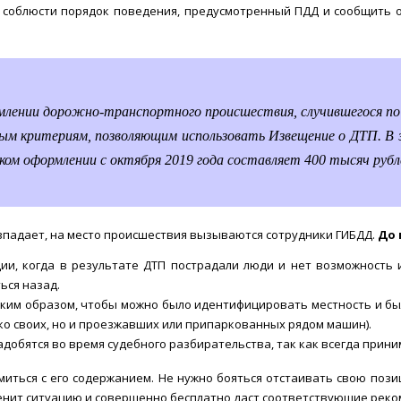
ы соблюсти порядок поведения, предусмотренный ПДД и сообщить
млении дорожно-транспортного происшествия, случившегося по
ным критериям, позволяющим использовать Извещение о ДТП. В 
ом оформлении с октября 2019 года составляет 400 тысяч рубл
овпадает, на место происшествия вызываются сотрудники ГИБДД.
До 
ции, когда в результате ДТП пострадали люди и нет возможность
ься назад.
таким образом, чтобы можно было идентифицировать местность и б
ко своих, но и проезжавших или припаркованных рядом машин).
добятся во время судебного разбирательства, так как всегда прини
омиться с его содержанием. Не нужно бояться отстаивать свою поз
енит ситуацию и совершенно бесплатно даст соответствующие реко