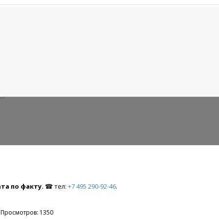
 обоюдной вине
не
та по факту.
☎ тел:
+7 495 290-92-46
.
Просмотров: 1350