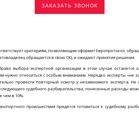
ЗАКАЗАТЬ ЗВОНОК
оответствует критериям, позволяющим оформит Европротокол, обращ
товладелец обращается в свою СК), и ожидают принятия решения.
Право выбора экспертной организации в этом случае останется з
м нужно относиться с особым вниманием. Нередко эксперты «не з
ательно провести повторный осмотр у независимого эксперта. Не 
следующего судебного разбирательства, понесенные расходы можно
 чем в 10%.
анспортного происшествия придется готовиться к судебному разби