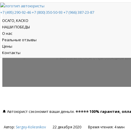
+7 (495) 290-92-46
+7 (800) 350-50-93
+7 (966) 387-23-87
ОСАГО, КАСКО
НАШИ ПОБЕДЫ
Выплаты по ОСАГО при
О нас
Реальные отзывы
Цены
Контакты
Главная
ОСАГО, КАСКО
Выплаты по ОСАГО при обоюдной ви
🔔 Автоюрист сэкономит ваши деньги.
⭐⭐⭐⭐⭐ 100% гарантия, опла
Автор:
Sergey-Kolesnikov
22 декабря 2020
Время чтения: 4 мин