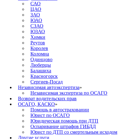
САО
ЦАО
ЗАО
ЮАО
СЗАО
ЮЗАО
Химки
Реутов
Королев
Коломна
Одинцово
Люберцы
Балашиха
Красногорск
Сергиев-Посад
Независимая автоэкспертиза
»
Независимая экспертиза по ОСАГО
Возврат водительских прав
ОСАГО, КАСКО
»
Помощь в автостраховании
Юрист по ОСАГО
Юридическая помощь при ДТП
Оспаривание штрафов ГИБДД
Юрист по ДТП со смертельным исходом
Другие услуги