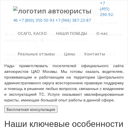
+7
Автоюрист ЦАО
(495)
290-92-
46
+7 (800) 350-50-93
+7 (966) 387-23-87
Главная
Независимая экспертиза ДТП в Москве
Автоюрист
ЦАО
ОСАГО, КАСКО
НАШИ ПОБЕДЫ
О нас
🔔 Автоюрист сэкономит ваши деньги.
⭐⭐⭐⭐⭐ 100% гарантия,
оплата по факту.
☎ тел:
+7 495 290-92-46
.
Автор:
Sergey-Kolesnikov
Реальные отзывы
12 декабря 2020
Цены
Контакты
Время чтения: 3
мин
Просмотров: 1332
Рады приветствовать посетителей официального сайта
автоюристов ЦАО Москвы. Мы готовы оказать водителям,
проживающим и работающим на территории Центрального
административного округа всестороннюю правовую поддержку
и помощь в решении любых вопросов, связанных с владением
и эксплуатацией ТС. Услуги оказывают квалифицированные
юристы, имеющие большой опыт работы в данной сфере.
Бесплатная консультация
Наши ключевые особенности