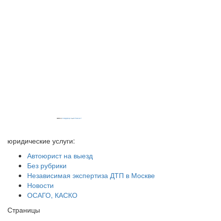
Powered by
embedgooglemaps EN
&
iamsterdamcard.it
юридические услуги:
Автоюрист на выезд
Без рубрики
Независимая экспертиза ДТП в Москве
Новости
ОСАГО, КАСКО
Страницы