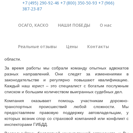
+7 (495) 290-92-46
+7 (800) 350-50-93
+7 (966)
387-23-87
Автоюрист без
ОСАГО, КАСКО
НАШИ ПОБЕДЫ
О нас
предоплаты в Москве
Реальные отзывы
Цены
Контакты
Вы посетили официальный сайт автоюриста. Рады сообщить -
наши услуги доступны жителям любого округа столицы и
области.
За время работы мы собрали команду опытных адвокатов
разных направлений. Они следят за изменениями в
законодательстве и регулярно повышают квалификацию.
Каждый наш юрист – это специалист с богатым послужным
списком и большим количеством выигранных судебных дел.
Компания оказывает помощь участникам дорожно-
транспортных происшествий любой сложности. Мы
предоставляем правовую поддержку автовладельцам, у
которых возник спор со страховой компанией или конфликт с
инспекторами ГИБДД.