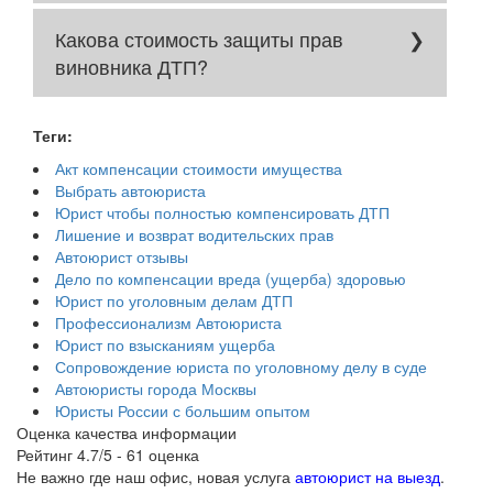
Разумеется. Наши юристы имеют на
Какова стоимость защиты прав
своем счету десятки таких выигранных
дел.
виновника ДТП?
Представление интересов в суде
виновника ДТП от 20 000 руб.
Теги:
Акт компенсации стоимости имущества
Выбрать автоюриста
Юрист чтобы полностью компенсировать ДТП
Лишение и возврат водительских прав
Автоюрист отзывы
Дело по компенсации вреда (ущерба) здоровью
Юрист по уголовным делам ДТП
Профессионализм Автоюриста
Юрист по взысканиям ущерба
Сопровождение юриста по уголовному делу в суде
Автоюристы города Москвы
Юристы России с большим опытом
Оценка качества информации
Рейтинг
4.7
/5 -
61
оценка
Не важно где наш офис, новая услуга
автоюрист на выезд
.