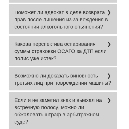
Да, в большинстве случаев адвокат
Поможет ли адвокат в деле возврата
поможет решить дело связанное со
страхованием ТС, ДТП и причинению
прав после лишения из-за вождения в
вреда здоровью.
состоянии алкогольного опьянения?
Да, мы занимаемся такими делами! Все
Какова перспектива оспаривания
зависит от обстоятельств дела!
суммы страховки ОСАГО за ДТП если
полис уже истек?
Если на момент ДТП полис действовал,
Возможно ли доказать виновность
сумму можно оспорить.
третьих лиц при повреждении машины?
Да, если автомобиль повредили
Если я не заметил знак и выехал на
сотрудники ЖКХ, сотрудники дорожной
службы и прочие лица, то с них можно
встречную полосу, можно ли
взыскать ущерб, причиненный
обжаловать штраф в арбитражном
транспортному средству.
суде?