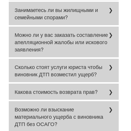
Возможно. Все зависит от обстоятельств
Занимаетесь ли вы жилищными и
дела.
семейными спорами?
Нет! Можете обратиться сюда:
Можно ли у вас заказать составление
https://isklight.ru/practice/semeinoe-pravo/
апелляционной жалобы или искового
заявления?
Да, конечно!
Сколько стоят услуги юриста чтобы
виновник ДТП возместил ущерб?
Стоимость подготовки документов в суд -
Какова стоимость возврата прав?
5 000 руб.
Представление интересов в суде по
Возможно ли взыскание
возврату водительских прав 35 000 руб.
материального ущерба с виновника
ДТП без ОСАГО?