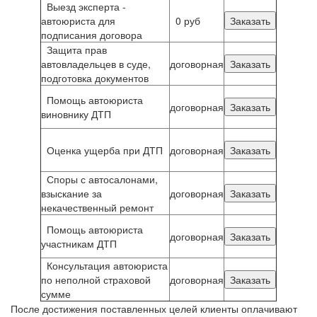
Выезд эксперта -
автоюриста для
0 руб
Заказать
подписания договора
Защита прав
автовладельцев в суде,
договорная
Заказать
подготовка документов
Помощь автоюриста
договорная
Заказать
виновнику ДТП
Оценка ущерба при ДТП
договорная
Заказать
Споры с автосалонами,
взыскание за
договорная
Заказать
некачественный ремонт
Помощь автоюриста
договорная
Заказать
участникам ДТП
Консультация автоюриста
по неполной страховой
договорная
Заказать
сумме
После достижения поставленных целей клиенты оплачивают