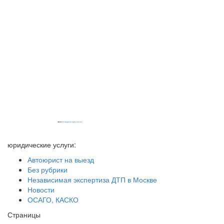
Powered by
embedgooglemaps EN
&
iamsterdamcard.it
юридические услуги:
Автоюрист на выезд
Без рубрики
Независимая экспертиза ДТП в Москве
Новости
ОСАГО, КАСКО
Страницы