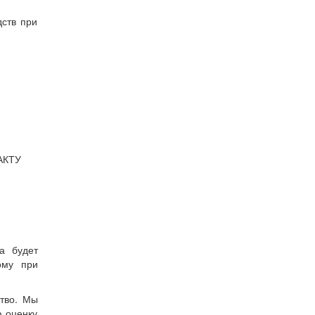
ств при
АКТУ
а будет
ому при
тво. Мы
ю оценку