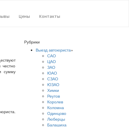
зывы
Цены
Контакты
Рубрики
Выезд автоюриста
»
САО
ществуют
ЦАО
и честно
ЗАО
и сумму
ЮАО
СЗАО
ЮЗАО
Химки
Реутов
Королев
Коломна
оюриста.
Одинцово
Люберцы
Балашиха