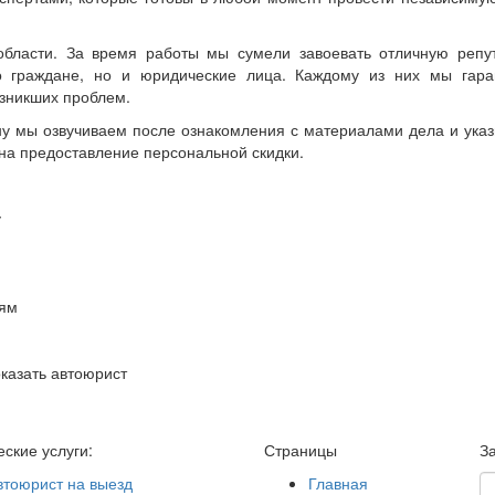
бласти. За время работы мы сумели завоевать отличную репу
о граждане, но и юридические лица. Каждому из них мы гара
зникших проблем.
ну мы озвучиваем после ознакомления с материалами дела и ука
 на предоставление персональной скидки.
у
иям
казать автоюрист
ские услуги:
Страницы
З
втоюрист на выезд
Главная