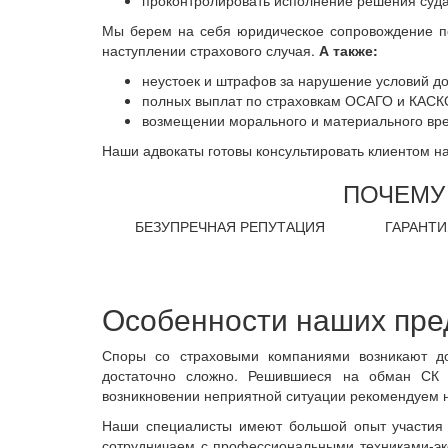
проконтролировать исполнение решения суда
Мы берем на себя юридическое сопровождение п
наступлении страхового случая.
А также:
неустоек и штрафов за нарушение условий до
полных выплат по страховкам ОСАГО и КАСК
возмещении морального и материального вре
Наши адвокаты готовы консультировать клиентом на
ПОЧЕМУ
БЕЗУПРЕЧНАЯ РЕПУТАЦИЯ
ГАРАНТИ
Особенности наших пр
Споры со страховыми компаниями возникают до
достаточно сложно. Решившиеся на обман СК 
возникновении неприятной ситуации рекомендуем н
Наши специалисты имеют большой опыт участия 
сотрудничаем с профессиональными техниками-эк