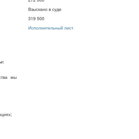
Взыскано в суде
319 500
Исполнительный лист
ы:
ства мы
нциях;