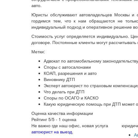
авто.
Юристы обслуживают автовладельцев Москвы и о
гордимся тем, что к нам обращаются не тольк
индивидуальный подход и оперативное решение во
Стоимость услуг определяется индивидуально. Це
договоре. Постоянные клиенты могут рассчитывать
Метки:
Адвокат по автомобильному законодательств
Споры с автосалонами
КОАП, разрешения и авто
Виновнику ДТП
Эксперт автоюрист по страховым компенсац
Что делать при ДТП
Споры по ОСАГО и КАСКО
Какую юридическую помощь при ДТП может о
Оценка качества информации
Рейтинг
5
/5 -
1
оценка
Не важно где наш офис, новая услуга
юридиче
автоюрист на выезд
.
А