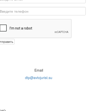
тправить
Email
dtp@avtojurist.su
АТНО