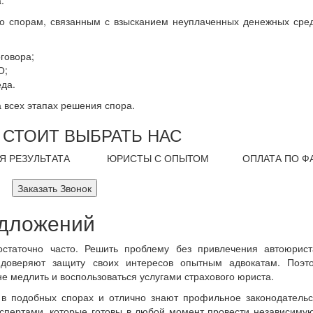
.
о спорам, связанным с взысканием неуплаченных денежных сред
говора;
О;
да.
 всех этапах решения спора.
 СТОИТ ВЫБРАТЬ НАС
Я РЕЗУЛЬТАТА
ЮРИСТЫ С ОПЫТОМ
ОПЛАТА ПО Ф
Заказать Звонок
едложений
статочно часто. Решить проблему без привлечения автоюрист
доверяют защиту своих интересов опытным адвокатам. Поэт
е медлить и воспользоваться услугами страхового юриста.
в подобных спорах и отлично знают профильное законодательс
спертами, которые готовы в любой момент провести независиму