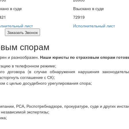
кано в суде
Взыскано в суде
421
72919
лнительный лист
Исполнительный лист
Заказать Звонок
овым спорам
рен и разнообразен.
Наши юристы по страховым спорам готов
ьтацию в телефонном режиме;
ого договора (в случае обнаружения нарушения законодатель
сторгнуть соглашение с СК);
ком с целью досудебного урегулирования спора;
мпании, РСА, Роспотребнадзоре, прокуратуре, суде и других инста
и независимой экспертизы;
ика;