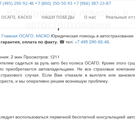
7 (495) 290-92-46
+7 (800) 350-50-93
+7 (966) 387-23-87
Юридическая помощь в
ОСАГО, КАСКО
НАШИ ПОБЕДЫ
О нас
Реальные от
автостраховании
Главная
ОСАГО, КАСКО
Юридическая помощь в автостраховании
гарантия, оплата по факту.
☎ тел:
+7 495 290-92-46
.
ения: 2 мин
Просмотров: 1211
телям садиться за руль авто без полиса ОСАГО. Кроме этого су
сто приобретаются автовладельцами. Не все страховые компани
 страхового случая. Если Вам отказали в выплате или занизил
 юриста, и мы оперативно решим возникшую проблему.
следует воспользоваться первичной бесплатной консультацией авт