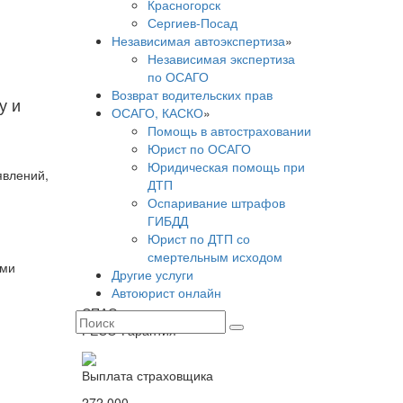
Красногорск
Сергиев-Посад
Независимая автоэкспертиза
»
Независимая экспертиза
по ОСАГО
Возврат водительских прав
у и
ОСАГО, КАСКО
»
Помощь в автостраховании
Юрист по ОСАГО
Юридическая помощь при
явлений,
ДТП
Оспаривание штрафов
ГИБДД
Юрист по ДТП со
смертельным исходом
ыми
Другие услуги
Автоюрист онлайн
СПАО
РЕСО-Гарантия
Выплата страховщика
272 000