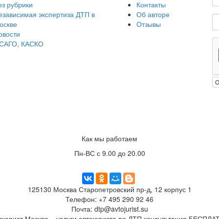
ез рубрики
Контакты
езависимая экспертиза ДТП в
Об авторе
оскве
Отзывы
овости
САГО, КАСКО
О
Как мы работаем
Пн-ВС с 9.00 до 20.00
125130
Москва
Старопетровский пр-д, 12 корпус 1
Телефон:
+7 495 290 92 46
Почта:
dtp@avtojurist.su
оюрист Москва – услуги автоюриста по ДТП консультация БЕСПЛ