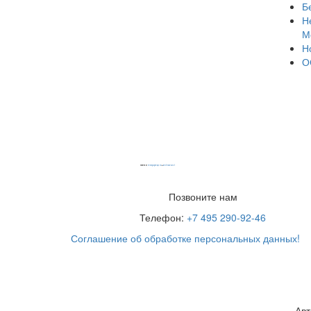
Б
Н
М
Н
О
Powered by
embedgooglemaps EN
&
iamsterdamcard.it
Позвоните нам
Телефон:
+7 495 290-92-46
Соглашение об обработке персональных данных!
Авт