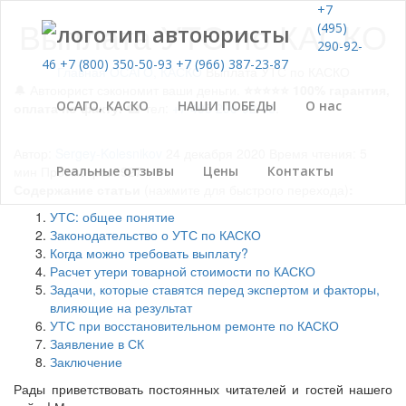
+7
Выплата УТС по КАСКО
(495)
290-92-
46
+7 (800) 350-50-93
+7 (966) 387-23-87
Главная
ОСАГО, КАСКО
Выплата УТС по КАСКО
🔔 Автоюрист сэкономит ваши деньги.
⭐⭐⭐⭐⭐ 100% гарантия,
ОСАГО, КАСКО
НАШИ ПОБЕДЫ
О нас
оплата по факту.
☎ тел:
+7 495 290-92-46
.
Автор:
Sergey-Kolesnikov
24 декабря 2020
Время чтения: 5
мин
Просмотров: 927
Реальные отзывы
Цены
Контакты
Содержание статьи
(нажмите для быстрого перехода)
:
УТС: общее понятие
Законодательство о УТС по КАСКО
Когда можно требовать выплату?
Расчет утери товарной стоимости по КАСКО
Задачи, которые ставятся перед экспертом и факторы,
влияющие на результат
УТС при восстановительном ремонте по КАСКО
Заявление в СК
Заключение
Рады приветствовать постоянных читателей и гостей нашего