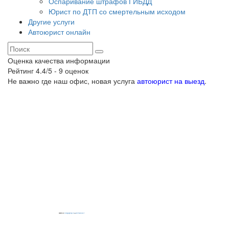
Оспаривание штрафов ГИБДД
Юрист по ДТП со смертельным исходом
Другие услуги
Автоюрист онлайн
Оценка качества информации
Рейтинг
4.4
/5 -
9
оценок
Не важно где наш офис, новая услуга
автоюрист на выезд
.
Powered by
embedgooglemaps EN
&
iamsterdamcard.it