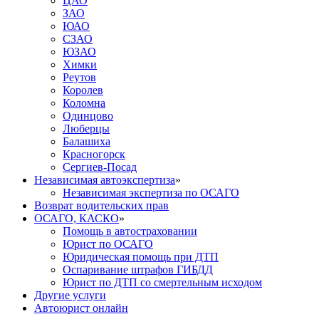
ЦАО
ЗАО
ЮАО
СЗАО
ЮЗАО
Химки
Реутов
Королев
Коломна
Одинцово
Люберцы
Балашиха
Красногорск
Сергиев-Посад
Независимая автоэкспертиза
»
Независимая экспертиза по ОСАГО
Возврат водительских прав
ОСАГО, КАСКО
»
Помощь в автостраховании
Юрист по ОСАГО
Юридическая помощь при ДТП
Оспаривание штрафов ГИБДД
Юрист по ДТП со смертельным исходом
Другие услуги
Автоюрист онлайн