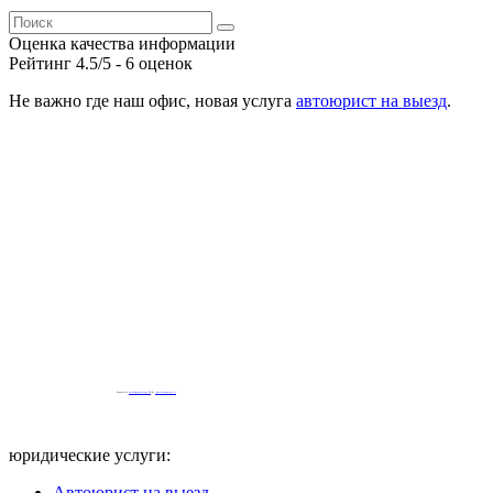
Оценка качества информации
Рейтинг
4.5
/5 -
6
оценок
Не важно где наш офис, новая услуга
автоюрист на выезд
.
Powered by
embedgooglemaps EN
&
iamsterdamcard.it
юридические услуги:
Автоюрист на выезд