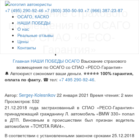
Взыскание страхового
+7 (495) 290-92-46
+7 (800) 350-50-93
+7 (966) 387-23-87
ОСАГО, КАСКО
возмещения по ОСАГО
НАШИ ПОБЕДЫ
О нас
со СПАО «РЕСО-
Реальные отзывы
Цены
Гарантия»
Контакты
Главная
НАШИ ПОБЕДЫ
ОСАГО
Взыскание страхового
возмещения по ОСАГО со СПАО «РЕСО-Гарантия»
🔔 Автоюрист сэкономит ваши деньги.
⭐⭐⭐⭐⭐ 100% гарантия,
оплата по факту.
☎ тел:
+7 495 290-92-46
.
Автор:
Sergey-Kolesnikov
22 января 2021
Время чтения: 2 мин
Просмотров: 532
21.12.2018 года застрахованный в СПАО «РЕСО-Гарантия»
принадлежащий гражданину Л. автомобиль «BMW 330» попал
в ДТП. Виновным в происшествии был признан водитель
автомобиля «TOYOTA RAV4».
В соответствии с установленными законом сроками 25.12.2018