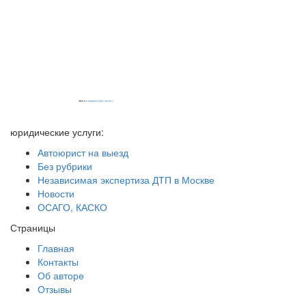
Powered by
embedgooglemaps EN
&
iamsterdamcard.it
юридические услуги:
Автоюрист на выезд
Без рубрики
Независимая экспертиза ДТП в Москве
Новости
ОСАГО, КАСКО
Страницы
Главная
Контакты
Об авторе
Отзывы