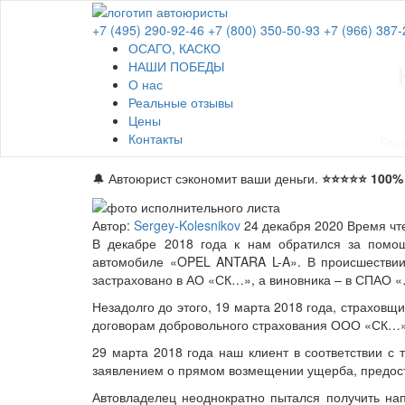
+7 (495) 290-92-46
+7 (800) 350-50-93
+7 (966) 387-
ОСАГО, КАСКО
НАШИ ПОБЕДЫ
О нас
Реальные отзывы
Цены
Контакты
Гла
🔔 Автоюрист сэкономит ваши деньги.
⭐⭐⭐⭐⭐ 100% 
Автор:
Sergey-Kolesnikov
24 декабря 2020
Время чт
В декабре 2018 года к нам обратился за помощ
автомобиле «OPEL ANTARA L-A». В происшествии
застраховано в АО «СК…», а виновника – в СПАО 
Незадолго до этого, 19 марта 2018 года, страхо
договорам добровольного страхования ООО «СК…»
29 марта 2018 года наш клиент в соответствии с
заявлением о прямом возмещении ущерба, предост
Автовладелец неоднократно пытался получить на