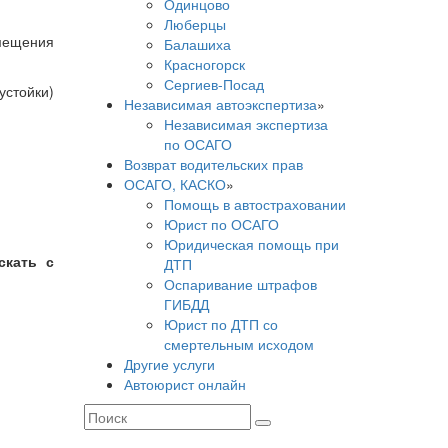
Одинцово
Люберцы
змещения
Балашиха
Красногорск
Сергиев-Посад
стойки)
Независимая автоэкспертиза
»
Независимая экспертиза
по ОСАГО
Возврат водительских прав
ОСАГО, КАСКО
»
Помощь в автостраховании
Юрист по ОСАГО
Юридическая помощь при
скать с
ДТП
Оспаривание штрафов
ГИБДД
Юрист по ДТП со
смертельным исходом
Другие услуги
Автоюрист онлайн