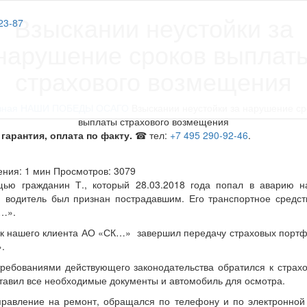
Взыскании неустойки за
23-87
нарушение сроков выплат
страхового возмещения
вная
НАШИ ПОБЕДЫ
ОСАГО
Взыскании неустойки за нарушение ср
выплаты страхового возмещения
гарантия, оплата по факту.
☎ тел:
+7 495 290-92-46
.
ения: 1 мин
Просмотров: 3079
ью гражданин Т., который 28.03.2018 года попал в аварию н
 водитель был признан пострадавшим. Его транспортное средст
«…».
вщик нашего клиента АО «СК…» завершил передачу страховых порт
.
 требованиями действующего законодательства обратился к страх
авил все необходимые документы и автомобиль для осмотра.
правление на ремонт, обращался по телефону и по электронной