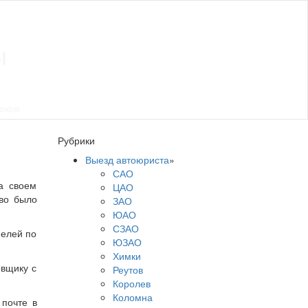
ы
оков
Рубрики
Выезд автоюриста
»
САО
а своем
ЦАО
во было
ЗАО
ЮАО
СЗАО
фелей по
ЮЗАО
Химки
овщику с
Реутов
Королев
Коломна
 почте в