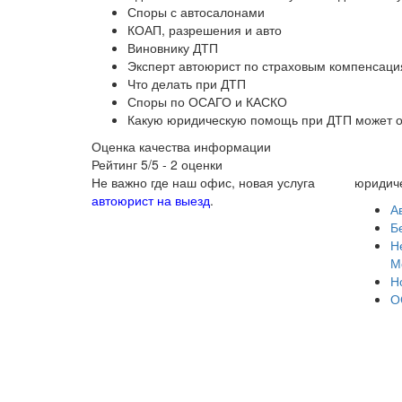
Споры с автосалонами
КОАП, разрешения и авто
Виновнику ДТП
Эксперт автоюрист по страховым компенсац
Что делать при ДТП
Споры по ОСАГО и КАСКО
Какую юридическую помощь при ДТП может о
Оценка качества информации
Рейтинг
5
/5 -
2
оценки
Не важно где наш офис, новая услуга
юридиче
автоюрист на выезд
.
А
Б
Н
М
Н
О