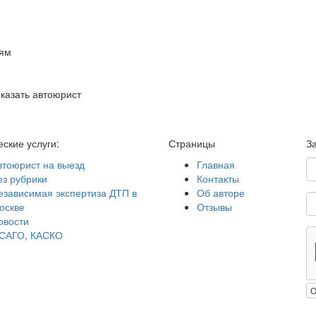
иям
казать автоюрист
ские услуги:
Страницы
З
втоюрист на выезд
Главная
ез рубрики
Контакты
езависимая экспертиза ДТП в
Об авторе
оскве
Отзывы
овости
САГО, КАСКО
О