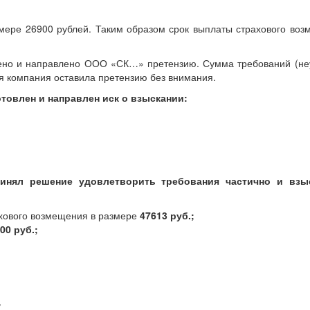
мере 26900 рублей. Таким образом срок выплаты страхового во
ено и направлено ООО «СК…» претензию. Сумма требований (неу
ая компания оставила претензию без внимания.
товлен и направлен иск о взыскании:
ринял решение удовлетворить требования частично и взы
ахового возмещения в размере
47613 руб.;
00 руб.;
у