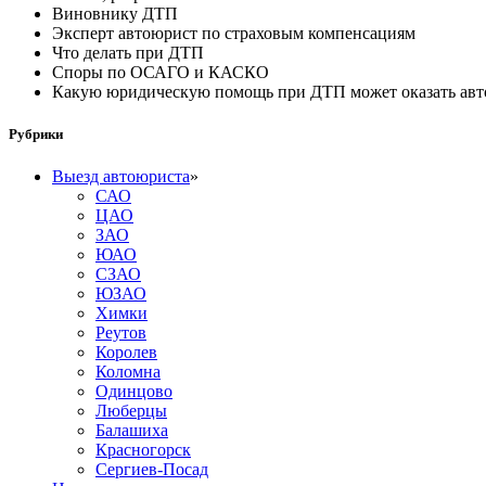
Виновнику ДТП
Эксперт автоюрист по страховым компенсациям
Что делать при ДТП
Споры по ОСАГО и КАСКО
Какую юридическую помощь при ДТП может оказать ав
Рубрики
Выезд автоюриста
»
САО
ЦАО
ЗАО
ЮАО
СЗАО
ЮЗАО
Химки
Реутов
Королев
Коломна
Одинцово
Люберцы
Балашиха
Красногорск
Сергиев-Посад