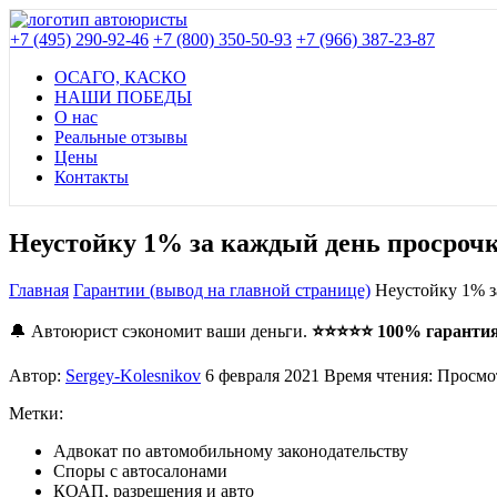
+7 (495) 290-92-46
+7 (800) 350-50-93
+7 (966) 387-23-87
ОСАГО, КАСКО
НАШИ ПОБЕДЫ
О нас
Реальные отзывы
Цены
Контакты
Неустойку 1% за каждый день просроч
Главная
Гарантии (вывод на главной странице)
Неустойку 1% 
🔔 Автоюрист сэкономит ваши деньги.
⭐⭐⭐⭐⭐ 100% гарантия,
Автор:
Sergey-Kolesnikov
6 февраля 2021
Время чтения:
Просмо
Метки:
Адвокат по автомобильному законодательству
Споры с автосалонами
КОАП, разрешения и авто