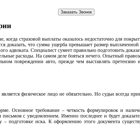
Заказать Звонок
рии
е, когда страховой выплаты оказалось недостаточно для покрыт
дется доказать, что сумма ущерба превышает размер выплачен
го адвоката. Специалист сумеет правильно подготовить доказат
ельные расходы. На самом деле бояться нечего. Опытный правоз
ильном повреждении авто, прежде чем выставлять претензию и
ом является физическое лицо не обязательно. Но судьи всегда
орме. Основное требование – четкость формулировок и налич
 письмом с уведомлением. Именно последнее и будет доказате
пу – подготовке иска. К оформлению этого документа сущест