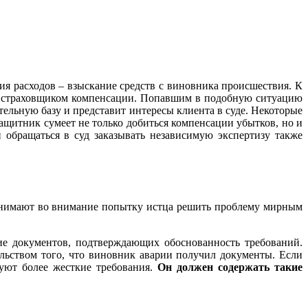
ия расходов – взыскание средств с виновника происшествия. К
ной страховщиком компенсации. Попавшим в подобную ситуацию
ельную базу и представит интересы клиента в суде. Некоторые
ащитник сумеет не только добиться компенсации убытков, но и
 обращаться в суд заказывать независимую экспертизу также
 принимают во внимание попытку истца решить проблему мирным
ие документов, подтверждающих обоснованность требований.
льством того, что виновник аварии получил документы. Если
вуют более жесткие требования.
Он должен содержать такие