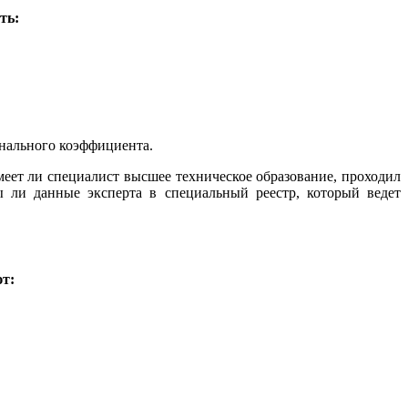
ть:
онального коэффициента.
меет ли специалист высшее техническое образование, проходил
ли данные эксперта в специальный реестр, который ведет
т: