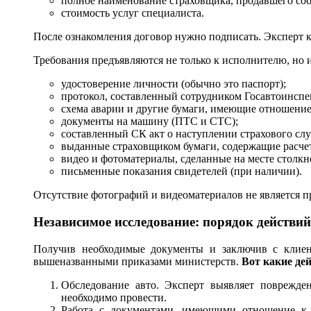
полное наименование страховщика, продавшего с
стоимость услуг специалиста.
После ознакомления договор нужно подписать. Эксперт к
Требования предъявляются не только к исполнителю, но и
удостоверение личности (обычно это паспорт);
протокол, составленный сотрудником Госавтоинспе
схема аварии и другие бумаги, имеющие отношени
документы на машину (ПТС и СТС);
составленный СК акт о наступлении страхового слу
выданные страховщиком бумаги, содержащие расче
видео и фотоматериалы, сделанные на месте столкн
письменные показания свидетелей (при наличии).
Отсутствие фотографий и видеоматериалов не является пр
Независимое исследование: порядок действий
Получив необходимые документы и заключив с клиент
вышеназванными приказами министерств.
Вот какие де
Обследование авто. Эксперт выявляет поврежде
необходимо провести.
Работа с документами, имеющими отношение к 