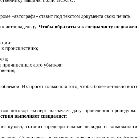
обственнику машины полис ОСАГО;
роме «автографа» ставит под текстом документа свою печать.
 к автовладельцу.
Чтобы обратиться к специалисту он должен
кции;
е к происшествию;
чая;
т причиненных авто убытков;
овения;
облемой. Их просят только для того, чтобы более детально восс
ом договор эксперт назначает дату проведения процедуры.
йствия выполняет специалист:
ния кузова, готовит предварительные выводы о возможности
аварии. Специалист анализирует предоставленную информа