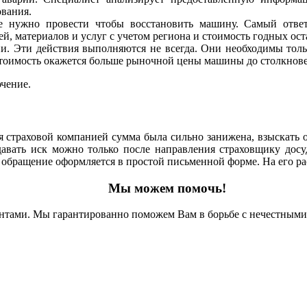
ования.
ые нужно провести чтобы восстановить машину. Самый отве
ей, материалов и услуг с учетом региона и стоимость годных ос
ии. Эти действия выполняются не всегда. Они необходимы толь
 стоимость окажется больше рыночной цены машины до столкнове
чение.
ая страховой компанией сумма была сильно занижена, взыскать
вать иск можно только после направления страховщику досуде
 обращение оформляется в простой письменной форме. На его рас
Мы можем помочь!
ами. Мы гарантированно поможем Вам в борьбе с нечестными с