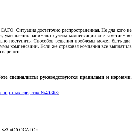
 ОСАГО. Ситуация достаточно распространенная. Не для кого не
сти, умышленно занижают суммы компенсации «не заметив» во
льно поступить. Способов решения проблемы может быть два.
суммы компенсации. Если же страховая компания все выплатила
 варианта.
боте специалисты руководствуются правилами и нормами,
анспортных средств» №40-ФЗ
;
2.1 ФЗ «Об ОСАГО».