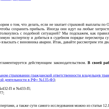
орим о том, что делать, если не хватает страховой выплаты по
, чтобы сохранить прибыль. Иногда они идут на любые хитро
Столкнулись с подобной ситуацией? Мы подскажем, как прави
исимую экспертизу и добиться в судебном порядке пересмотра 
 взыскать с виновника аварии. Итак, давайте рассмотрим эти два
регламентируется действующим законодательством.
В своей ра
ельном страховании гражданской ответственности владельцев тр
ной деятельности в РФ» №135-ФЗ
;
 №432-П и №433-П;
77;
экспертами, а также сути самого исследования можно из статьи 1