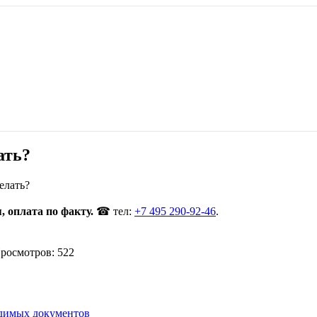
ать?
елать?
 оплата по факту.
☎ тел:
+7 495 290-92-46
.
росмотров: 522
одимых документов