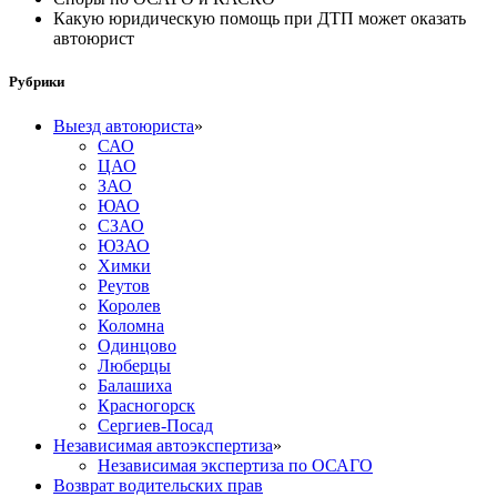
Какую юридическую помощь при ДТП может оказать
автоюрист
Рубрики
Выезд автоюриста
»
САО
ЦАО
ЗАО
ЮАО
СЗАО
ЮЗАО
Химки
Реутов
Королев
Коломна
Одинцово
Люберцы
Балашиха
Красногорск
Сергиев-Посад
Независимая автоэкспертиза
»
Независимая экспертиза по ОСАГО
Возврат водительских прав