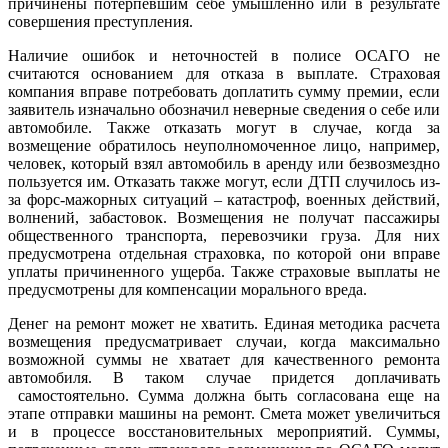
причинены потерпевшим себе умышленно или в результате
совершения преступления.
Наличие ошибок и неточностей в полисе ОСАГО не
считаются основанием для отказа в выплате. Страховая
компания вправе потребовать доплатить сумму премии, если
заявитель изначально обозначил неверные сведения о себе или
автомобиле. Также отказать могут в случае, когда за
возмещение обратилось неуполномоченное лицо, например,
человек, который взял автомобиль в аренду или безвозмездно
пользуется им. Отказать также могут, если ДТП случилось из-
за форс-мажорных ситуаций – катастроф, военных действий,
волнений, забастовок. Возмещения не получат пассажиры
общественного транспорта, перевозчики груза. Для них
предусмотрена отдельная страховка, по которой они вправе
уплаты причиненного ущерба. Также страховые выплаты не
предусмотрены для компенсации морального вреда.
Денег на ремонт может не хватить. Единая методика расчета
возмещения предусматривает случаи, когда максимально
возможной суммы не хватает для качественного ремонта
автомобиля. В таком случае придется доплачивать
самостоятельно. Сумма должна быть согласована еще на
этапе отправки машины на ремонт. Смета может увеличиться
и в процессе восстановительных мероприятий. Суммы,