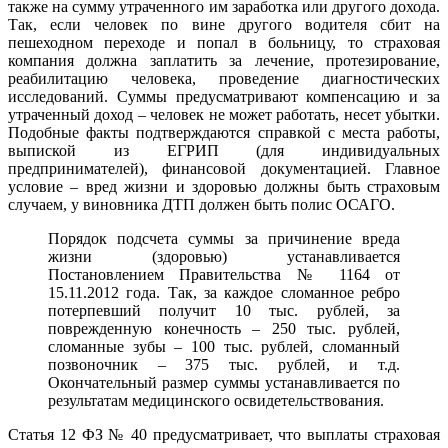
также на сумму утраченного им заработка или другого дохода.
Так, если человек по вине другого водителя сбит на
пешеходном переходе и попал в больницу, то страховая
компания должна заплатить за лечение, протезирование,
реабилитацию человека, проведение диагностических
исследований. Суммы предусматривают компенсацию и за
утраченный доход – человек не может работать, несет убытки.
Подобные факты подтверждаются справкой с места работы,
выпиской из ЕГРИП (для индивидуальных
предпринимателей), финансовой документацией. Главное
условие – вред жизни и здоровью должны быть страховым
случаем, у виновника ДТП должен быть полис ОСАГО.
Порядок подсчета суммы за причинение вреда
жизни (здоровью) устанавливается
Постановлением Правительства № 1164 от
15.11.2012 года. Так, за каждое сломанное ребро
потерпевший получит 10 тыс. рублей, за
поврежденную конечность – 250 тыс. рублей,
сломанные зубы – 100 тыс. рублей, сломанный
позвоночник – 375 тыс. рублей, и т.д.
Окончательный размер суммы устанавливается по
результатам медицинского освидетельствования.
Статья 12 ФЗ № 40 предусматривает, что выплаты страховая