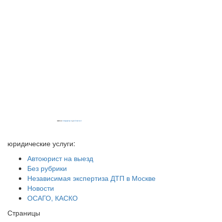
Powered by
embedgooglemaps EN
&
iamsterdamcard.it
юридические услуги:
Автоюрист на выезд
Без рубрики
Независимая экспертиза ДТП в Москве
Новости
ОСАГО, КАСКО
Страницы