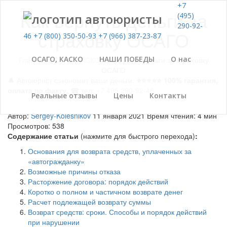
+7
Как вернуть деньги за
(495)
290-92-
страховку ОСАГО
46
+7 (800) 350-50-93
+7 (966) 387-23-87
ОСАГО, КАСКО
НАШИ ПОБЕДЫ
О нас
Главная
ОСАГО, КАСКО
Как вернуть деньги за страховку
ОСАГО
🔔 Автоюрист сэкономит ваши деньги.
⭐⭐⭐⭐⭐ 100% гарантия,
оплата по факту.
☎ тел:
+7 495 290-92-46
.
Реальные отзывы
Цены
Контакты
Автор:
Sergey-Kolesnikov
11 января 2021
Время чтения: 4 мин
Просмотров: 538
Содержание статьи
(нажмите для быстрого перехода)
:
Основания для возврата средств, уплаченных за
«автогражданку»
Возможные причины отказа
Расторжение договора: порядок действий
Коротко о полном и частичном возврате денег
Расчет подлежащей возврату суммы
Возврат средств: сроки. Способы и порядок действий
при нарушении