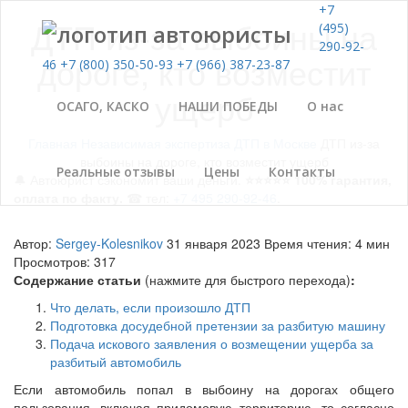
+7
ДТП из-за выбоины на
(495)
290-92-
дороге, кто возместит
46
+7 (800) 350-50-93
+7 (966) 387-23-87
ущерб
ОСАГО, КАСКО
НАШИ ПОБЕДЫ
О нас
Главная
Независимая экспертиза ДТП в Москве
ДТП из-за
выбоины на дороге, кто возместит ущерб
Реальные отзывы
Цены
Контакты
🔔 Автоюрист сэкономит ваши деньги.
⭐⭐⭐⭐⭐ 100% гарантия,
оплата по факту.
☎ тел:
+7 495 290-92-46
.
Автор:
Sergey-Kolesnikov
31 января 2023
Время чтения: 4 мин
Просмотров: 317
Содержание статьи
(нажмите для быстрого перехода)
:
Что делать, если произошло ДТП
Подготовка досудебной претензии за разбитую машину
Подача искового заявления о возмещении ущерба за
разбитый автомобиль
Если автомобиль попал в выбоину на дорогах общего
пользования, включая придомовую территорию, то согласно