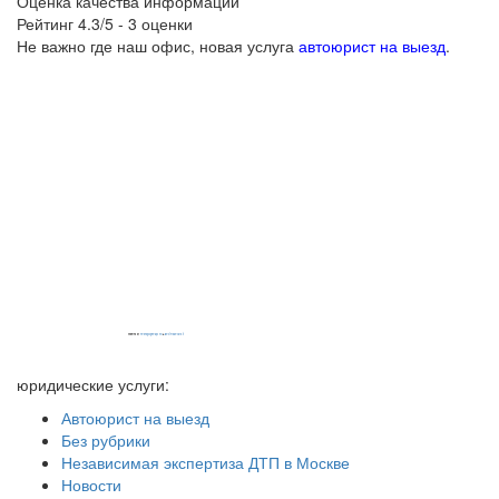
Оценка качества информации
Рейтинг
4.3
/5 -
3
оценки
Не важно где наш офис, новая услуга
автоюрист на выезд
.
Powered by
embedgooglemaps EN
&
iamsterdamcard.it
юридические услуги:
Автоюрист на выезд
Без рубрики
Независимая экспертиза ДТП в Москве
Новости