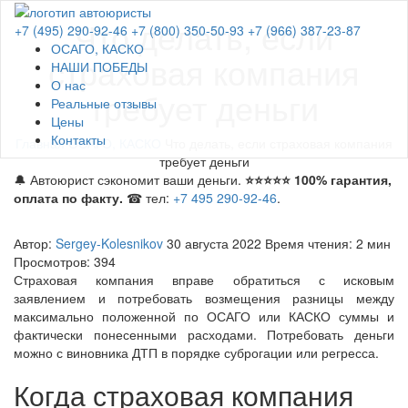
Что делать, если
+7 (495) 290-92-46
+7 (800) 350-50-93
+7 (966) 387-23-87
ОСАГО, КАСКО
страховая компания
НАШИ ПОБЕДЫ
О нас
требует деньги
Реальные отзывы
Цены
Контакты
Главная
ОСАГО, КАСКО
Что делать, если страховая компания
требует деньги
🔔 Автоюрист сэкономит ваши деньги.
⭐⭐⭐⭐⭐ 100% гарантия,
оплата по факту.
☎ тел:
+7 495 290-92-46
.
Автор:
Sergey-Kolesnikov
30 августа 2022
Время чтения: 2 мин
Просмотров: 394
Страховая компания вправе обратиться с исковым
заявлением и потребовать возмещения разницы между
максимально положенной по ОСАГО или КАСКО суммы и
фактически понесенными расходами. Потребовать деньги
можно с виновника ДТП в порядке суброгации или регресса.
Когда страховая компания