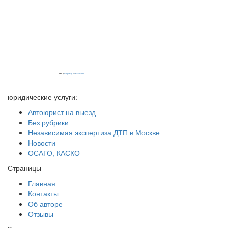
Powered by
embedgooglemaps EN
&
iamsterdamcard.it
юридические услуги:
Автоюрист на выезд
Без рубрики
Независимая экспертиза ДТП в Москве
Новости
ОСАГО, КАСКО
Страницы
Главная
Контакты
Об авторе
Отзывы