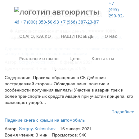
+7
Рубрика блога 1
(495)
290-92-
46
+7 (800) 350-50-93
+7 (966) 387-23-87
Главная
Блог
Рубрика блога 1
🔔 Автоюрист сэкономит ваши деньги.
⭐⭐⭐⭐⭐ 100%
ОСАГО, КАСКО
НАШИ ПОБЕДЫ
О нас
гарантия, оплата по факту.
☎ тел:
+7 495 290-92-46
.
Дорожно-транспортное происшествие: в какую страховую
следует обращаться участникам аварии
Реальные отзывы
Цены
Контакты
Автор:
Sergey-Kolesnikov
8 февраля 2021
Время чтения: 4 мин
Просмотров: 849
Содержание: Правила обращения в СК Действия
пострадавшей стороны Обоюдная вина: понятие и
особенности получения выплаты Участие в аварии трех и
более транспортных средств Авария при участии прицепа: кто
возмещает ущерб…
Подробнее
Падение снега с крыши на автомобиль
Автор:
Sergey-Kolesnikov
16 января 2021
Время чтения: 3 мин
Просмотров: 940