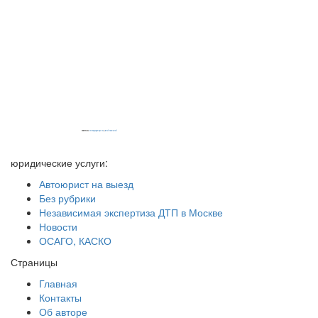
Powered by
embedgooglemaps EN
&
iamsterdamcard.it
юридические услуги:
Автоюрист на выезд
Без рубрики
Независимая экспертиза ДТП в Москве
Новости
ОСАГО, КАСКО
Страницы
Главная
Контакты
Об авторе