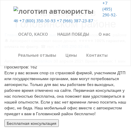
+7
Автоюрист в
(495)
290-92-
Головинском районе
46
+7 (800) 350-50-93
+7 (966) 387-23-87
ОСАГО, КАСКО
НАШИ ПОБЕДЫ
О нас
Главная
Автоюрист на выезд
Автоюрист в Головинском районе
🔔 Автоюрист сэкономит ваши деньги.
⭐⭐⭐⭐⭐ 100% гарантия,
оплата по факту.
☎ тел:
+7 495 290-92-46
.
Реальные отзывы
Цены
Контакты
Автор:
Sergey-Kolesnikov
30 апреля 2021
Время чтения: 1 мин
Просмотров: 162
Если у вас возник спор со страховой фирмой, участником ДТП
или государственными органами, вам могут потребоваться
автоюристы. Только для вас мы работаем без выходных,
рабочее время отмечено на сайте. Первичная консультация у
нас полностью бесплатна, она поможет вам удостовериться в
нашей опытности. Если у вас нет времени лично посетить наш
офис, не беда. Наш мобильный офис вместе с автоюристом
приедет к вам в Головинский район бесплатно!
Бесплатная консультация