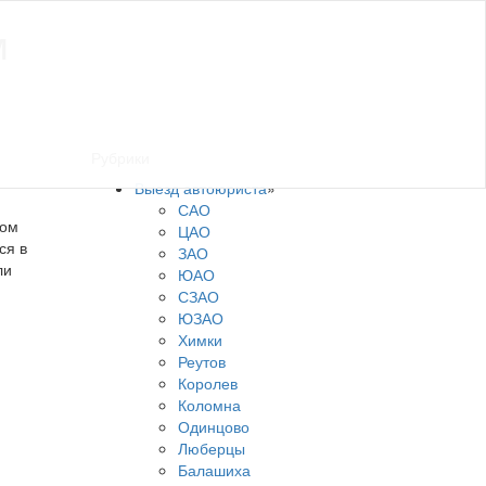
м
Рубрики
Выезд автоюриста
»
САО
ком
ЦАО
ся в
ЗАО
ли
ЮАО
СЗАО
ЮЗАО
Химки
Реутов
Королев
Коломна
Одинцово
Люберцы
Балашиха