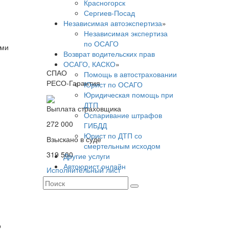
Красногорск
Сергиев-Посад
Независимая автоэкспертиза
»
Независимая экспертиза
по ОСАГО
ыми
Возврат водительских прав
ОСАГО, КАСКО
»
СПАО
Помощь в автостраховании
РЕСО-Гарантия
Юрист по ОСАГО
Юридическая помощь при
ДТП
Выплата страховщика
Оспаривание штрафов
272 000
ГИБДД
Юрист по ДТП со
Взыскано в суде
смертельным исходом
319 500
Другие услуги
Автоюрист онлайн
Исполнительный лист
о