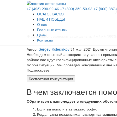
+7 (495) 290-92-46
+7 (800) 350-50-93
+7 (966) 387-
ОСАГО, КАСКО
НАШИ ПОБЕДЫ
О нас
Реальные отзывы
Цены
🔔 Автоюрист сэкономит ваши деньги.
⭐⭐⭐⭐⭐ 100% 
Контакты
Автор:
Sergey-Kolesnikov
31 мая 2021
Время чтения
Необходим опытный автоюрист, и у вас нет времен
районе вас ждут квалифицированные автоюристы с
любой ситуации. Мы проведем консультацию вне наш
Подмосковье.
Бесплатная консультация
В чем заключается пом
Обратиться к нам следует в следующих обстоя
Если вы попали в автокатастрофу.
Когда нужна независимая экспертиза машины