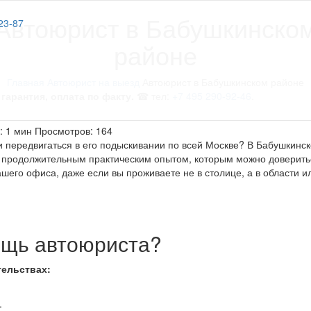
Автоюрист в Бабушкинско
23-87
районе
Главная
Автоюрист на выезд
Автоюрист в Бабушкинском районе
гарантия, оплата по факту.
☎ тел:
+7 495 290-92-46
.
: 1 мин
Просмотров: 164
и передвигаться в его подыскивании по всей Москве? В Бабушкинс
 продолжительным практическим опытом, которым можно доверить
его офиса, даже если вы проживаете не в столице, а в области и
ощь автоюриста?
тельствах:
.