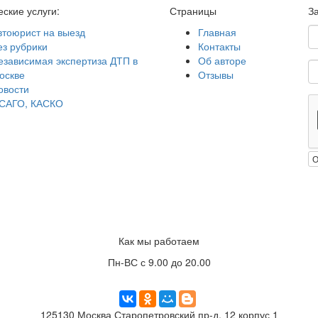
ские услуги:
Страницы
З
втоюрист на выезд
Главная
ез рубрики
Контакты
езависимая экспертиза ДТП в
Об авторе
оскве
Отзывы
овости
САГО, КАСКО
О
Как мы работаем
Пн-ВС с 9.00 до 20.00
125130
Москва
Старопетровский пр-д, 12 корпус 1