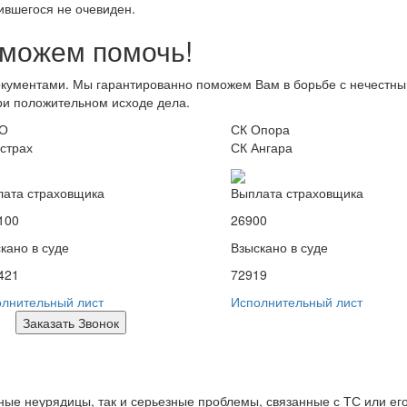
ившегося не очевиден.
можем помочь!
кументами. Мы гарантированно поможем Вам в борьбе с нечестн
ри положительном исходе дела.
О
СК Опора
страх
СК Ангара
ата страховщика
Выплата страховщика
100
26900
кано в суде
Взыскано в суде
421
72919
лнительный лист
Исполнительный лист
Заказать Звонок
ые неурядицы, так и серьезные проблемы, связанные с ТС или ег