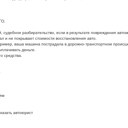
ГО.
, судебное разбирательство, если в результате повреждения авто
л и не покрывает стоимости восстановления авто.
пример, ваша машина пострадала в дорожно-транспортном происш
ыплачивать деньги.
о средства.
у
иям
казать автоюрист