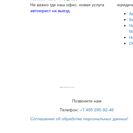
Не важно где наш офис, новая услуга
юридиче
автоюрист на выезд
.
А
Б
Н
М
Н
О
Powered by
embedgooglemaps EN
&
iamsterdamcard.it
Позвоните нам
Телефон:
+7 495 290-92-46
Соглашение об обработке персональных данных!