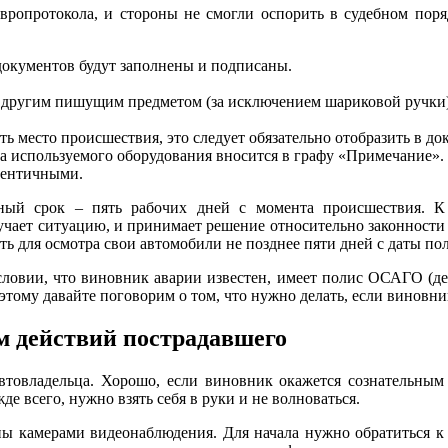
ропротокола, и стороны не смогли оспорить в судебном поря
 документов будут заполнены и подписаны.
 другим пишущим предметом (за исключением шариковой ручки)
 место происшествия, это следует обязательно отобразить в до
а используемого оборудования вносится в графу «Примечание».
дентичными.
ый срок – пять рабочих дней с момента происшествия. К
учает ситуацию, и принимает решение относительно законности 
ь для осмотра свои автомобили не позднее пяти дней с даты по
вии, что виновник аварии известен, имеет полис ОСАГО (дейс
этому давайте поговорим о том, что нужно делать, если виновник
м действий пострадавшего
автовладельца. Хорошо, если виновник окажется сознательным 
е всего, нужно взять себя в руки и не волноваться.
ы камерами видеонаблюдения. Для начала нужно обратиться к 