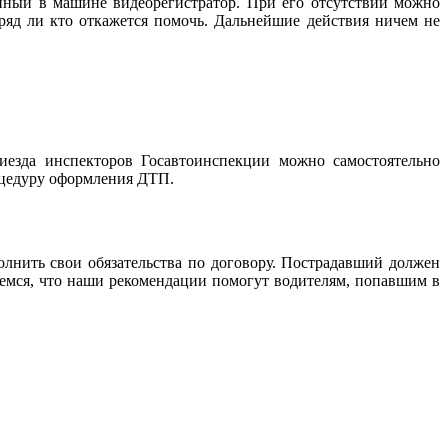
енный в машине видеорегистратор. При его отсутствии можно
ряд ли кто откажется помочь. Дальнейшие действия ничем не
иезда инспекторов Госавтоинспекции можно самостоятельно
оцедуру оформления ДТП.
лнить свои обязательства по договору. Пострадавший должен
еемся, что наши рекомендации помогут водителям, попавшим в