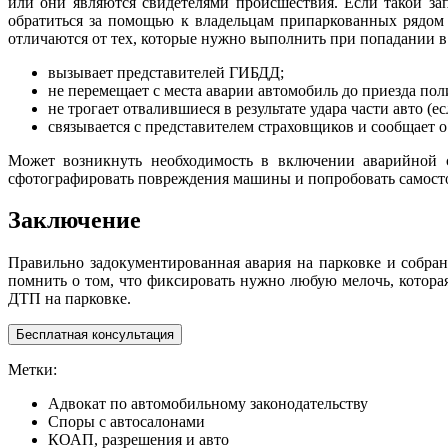
или они являются свидетелями происшествия. Если такой за
обратиться за помощью к владельцам припаркованных рядом 
отличаются от тех, которые нужно выполнить при попадании в
вызывает представителей ГИБДД;
не перемещает с места аварии автомобиль до приезда пол
не трогает отвалившиеся в результате удара части авто (е
связывается с представителем страховщиков и сообщает 
Может возникнуть необходимость в включении аварийной с
сфотографировать повреждения машины и попробовать самосто
Заключение
Правильно задокументированная авария на парковке и собра
помнить о том, что фиксировать нужно любую мелочь, котора
ДТП на парковке.
Бесплатная консультация
Метки:
Адвокат по автомобильному законодательству
Споры с автосалонами
КОАП, разрешения и авто