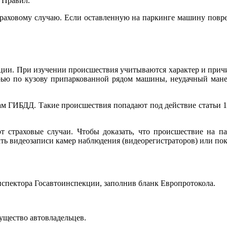
 Правил.
страховому случаю. Если оставленную на паркинге машину повр
ации. При изучении происшествия учитываются характер и причи
рью по кузову припаркованной рядом машины, неудачный маневр
кам ГИБДД. Такие происшествия попадают под действие статьи 
ют страховые случаи. Чтобы доказать, что происшествие на п
ть видеозаписи камер наблюдения (видеорегистраторов) или пок
нспектора Госавтоинспекции, заполнив бланк Европротокола.
ущество автовладельцев.