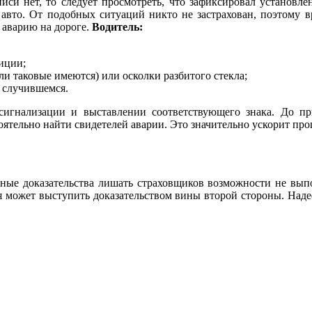
писи нет, то следует просмотреть, что зафиксировал установл
авто. От подобных ситуаций никто не застрахован, поэтому в
 аварию на дороге.
Водитель:
иции;
сли таковые имеются) или осколки разбитого стекла;
о случившемся.
игнализации и выставлении соответствующего знака. До пр
ятельно найти свидетелей аварии. Это значительно ускорит пр
нные доказательства лишать страховщиков возможности не выпо
я может выступить доказательством вины второй стороны. Над