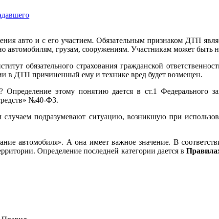
адавшего
ния авто и с его участием. Обязательным признаком ДТП являе
но автомобилям, грузам, сооружениям. Участникам может быть 
ститут обязательного страхования гражданской ответственнос
нии в ДТП причиненный ему и технике вред будет возмещен.
? Определение этому понятию дается в ст.1 Федерального за
средств» №40-ФЗ.
м случаем подразумевают ситуацию, возникшую при использов
вание автомобиля». А она имеет важное значение. В соответст
ерритории. Определение последней категории дается в
Правилах