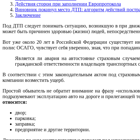
Действия сторон при заполнении Европротокола
Виновник покинул место ДТП: алгоритм действий постр
Заключение
Под ДТП следует понимать ситуацию, возникшую в при движе
может быть причинен здоровью (жизни) людей, непосредствен
Вот уже около 20 лет в Российской Федерации существует ин
полис ОСАГО, чувствует себя уверенно, зная, что при попада
Является ли авария на автостоянке страховым случаем
гражданской ответственности владельцев транспортных 
В соответствии с этим законодательным актом под страховы
компании возместить ущерб.
Простой обыватель не обратит внимание на фразу «использо
подразумевают эксплуатацию авто на дороге и прилегающей т
относится:
двор;
парковка;
заправка;
предприятие и другие территории.