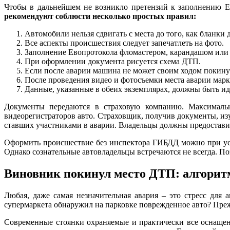
Чтобы в дальнейшем не возникло претензий к заполнению Ев
рекомендуют соблюсти несколько простых правил:
Автомобили нельзя сдвигать с места до того, как бланки
Все аспекты происшествия следует запечатлеть на фото.
Заполнение Евопротокола фломастером, карандашом или
При оформлении документа рисуется схема ДТП.
Если после аварии машина не может своим ходом покинуть
После проведения видео и фотосъемки места аварии марк
Данные, указанные в обеих экземплярах, должны быть и
Документы передаются в страховую компанию. Максимальн
видеорегистраторов авто. Страховщик, получив документы, из
ставших участниками в аварии. Владельцы должны предоставит
Оформить происшествие без инспектора ГИБДД можно при усло
Однако сознательные автовладельцы встречаются не всегда. По
Виновник покинул место ДТП: алгорит
Любая, даже самая незначительная авария – это стресс для 
супермаркета обнаружил на парковке поврежденное авто? Прежд
Современные стоянки охраняемые и практически все оснащен