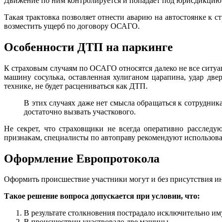
Движение по ним контролируется и попадает под юрисдикцию
Такая трактовка позволяет отнести аварию на автостоянке к 
возместить ущерб по договору ОСАГО.
Особенности ДТП на паркинге
К страховым случаям по ОСАГО относятся далеко не все ситу
машину сосулька, оставленная хулиганом царапина, удар две
технике, не будет расцениваться как ДТП.
В этих случаях даже нет смысла обращаться к сотрудни
достаточно вызвать участкового.
Не секрет, что страховщики не всегда оперативно расследу
признакам, специалисты по автоправу рекомендуют использова
Оформление Европротокола
Оформить происшествие участники могут и без присутствия и
Такое решение вопроса допускается при условии, что:
В результате столкновения пострадало исключительно им
В происшествии участвовало две машины.