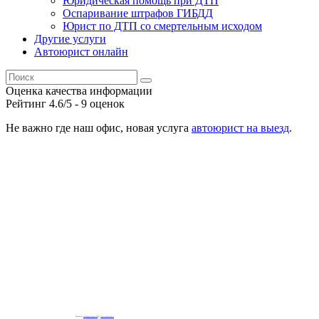
Юридическая помощь при ДТП
Оспаривание штрафов ГИБДД
Юрист по ДТП со смертельным исходом
Другие услуги
Автоюрист онлайн
Оценка качества информации
Рейтинг
4.6
/5 -
9
оценок
Не важно где наш офис, новая услуга
автоюрист на выезд
.
Powered by
embedgooglemaps EN
&
iamsterdamcard.it