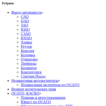
Рубрики
Выезд автоюриста
»
САО
ЦАО
ЗАО
ЮАО
СЗАО
ЮЗАО
Химки
Реутов
Королев
Коломна
Одинцово
Люберцы
Балашиха
Красногорск
Сергиев-Посад
Независимая автоэкспертиза
»
Независимая экспертиза по ОСАГО
Возврат водительских прав
ОСАГО, КАСКО
»
Помощь в автостраховании
Юрист по ОСАГО