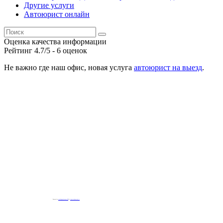
Другие услуги
Автоюрист онлайн
Оценка качества информации
Рейтинг
4.7
/5 -
6
оценок
Не важно где наш офис, новая услуга
автоюрист на выезд
.
Powered by
embedgooglemaps EN
&
iamsterdamcard.it