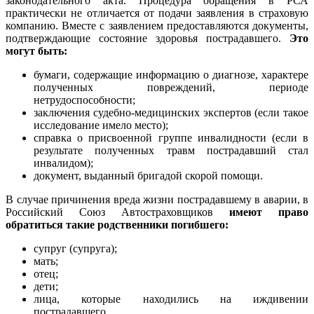
законодательного акта. Процедура обращения в РСА
практически не отличается от подачи заявления в страховую
компанию. Вместе с заявлением предоставляются документы,
подтверждающие состояние здоровья пострадавшего.
Это
могут быть:
бумаги, содержащие информацию о диагнозе, характере
полученных повреждений, периоде
нетрудоспособности;
заключения судебно-медицинских экспертов (если такое
исследование имело место);
справка о присвоенной группе инвалидности (если в
результате полученных травм пострадавший стал
инвалидом);
документ, выданный бригадой скорой помощи.
В случае причинения вреда жизни пострадавшему в аварии, в
Российский Союз Автостраховщиков
имеют право
обратиться такие родственники погибшего:
супруг (супруга);
мать;
отец;
дети;
лица, которые находились на иждивении
пострадавшего.